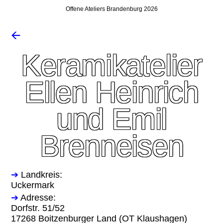
Offene Ateliers Brandenburg 2026
🡨
Keramikatelier
Ellen Heinrich
und Emil
Brenneisen
➔
Landkreis:
Uckermark
➔
Adresse:
Dorfstr. 51/52
17268 Boitzenburger Land (OT Klaushagen)