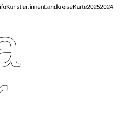
nfo
Künstler:innen
Landkreise
Karte
2025
2024
a
r