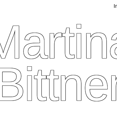
I
Martin
Bittne