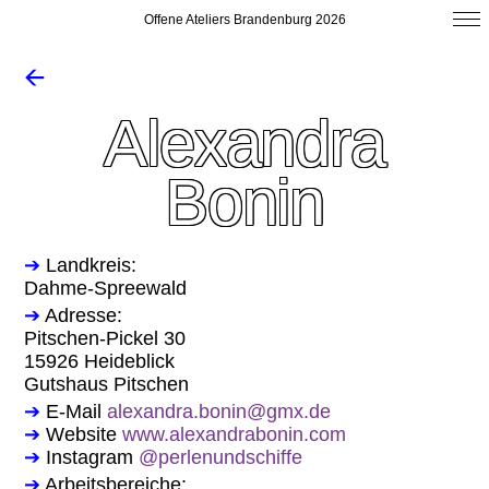
Offene Ateliers Brandenburg 2026
🡨
Alexandra
Bonin
➔
Landkreis:
Dahme-Spreewald
➔
Adresse:
Pitschen-Pickel 30
15926 Heideblick
Gutshaus Pitschen
➔
E-Mail
alexandra.bonin@gmx.de
➔
Website
www.alexandrabonin.com
➔
Instagram
@perlenundschiffe
➔
Arbeitsbereiche: