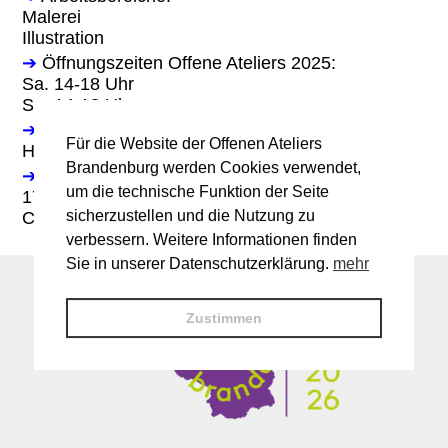
Malerei
Illustration
➔
Öffnungszeiten Offene Ateliers 2025:
Sa. 14-18 Uhr
So. 14-18 Uhr
➔
Gastkünstler:innen:
Für die Website der Offenen Ateliers
Hakan Baykal, Autor
Brandenburg werden Cookies verwendet,
➔
Programm:
um die technische Funktion der Seite
17 Uhr: Buchvorstellung "Okkulte Verführung -
sicherzustellen und die Nutzung zu
Casanova und die Marquise d`Urfé"
verbessern. Weitere Informationen finden
Sie in unserer Datenschutzerklärung.
mehr
Zustimmen