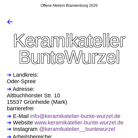
Offene Ateliers Brandenburg 2026
🡨
Keramikatelier
BunteWurzel
➔
Landkreis:
Oder-Spree
➔
Adresse:
Altbuchhorster Str. 10
15537 Grünheide (Mark)
barrierefrei
➔
E-Mail
info@keramikatelier-bunte-wurzel.de
➔
Website
www.keramikatelier-bunte-wurzel.de
➔
Instagram
@keramikatelier__buntewurzel
➔
Arbeitsbereiche: