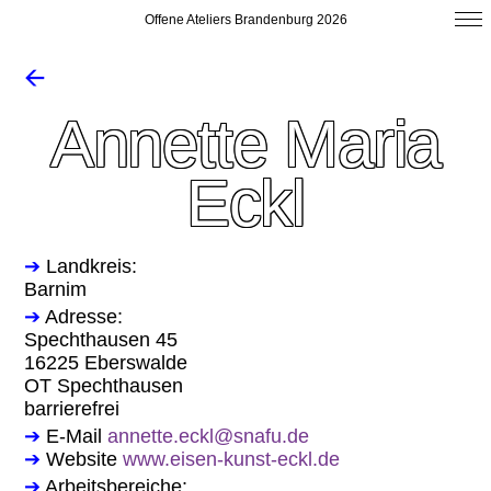
Offene Ateliers Brandenburg 2026
🡨
Annette Maria
Eckl
➔
Landkreis:
Barnim
➔
Adresse:
Spechthausen 45
16225 Eberswalde
OT Spechthausen
barrierefrei
➔
E-Mail
annette.eckl@snafu.de
➔
Website
www.eisen-kunst-eckl.de
➔
Arbeitsbereiche: