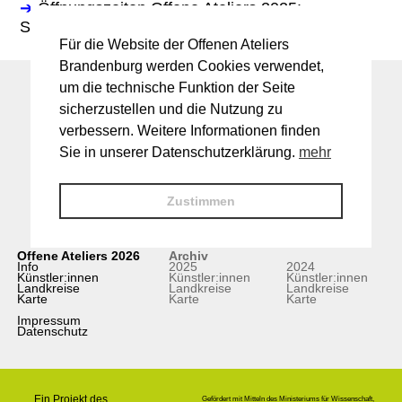
➔
Öffnungszeiten Offene Ateliers 2025:
So. 11-18 Uhr
Für die Website der Offenen Ateliers
Brandenburg werden Cookies verwendet,
um die technische Funktion der Seite
sicherzustellen und die Nutzung zu
verbessern. Weitere Informationen finden
Sie in unserer Datenschutzerklärung.
mehr
Zustimmen
Offene Ateliers 2026
Archiv
Info
2025
2024
Künstler:innen
Künstler:innen
Künstler:innen
Landkreise
Landkreise
Landkreise
Karte
Karte
Karte
Impressum
Datenschutz
Ein Projekt des
Gefördert mit Mitteln des Ministeriums für Wissenschaft,