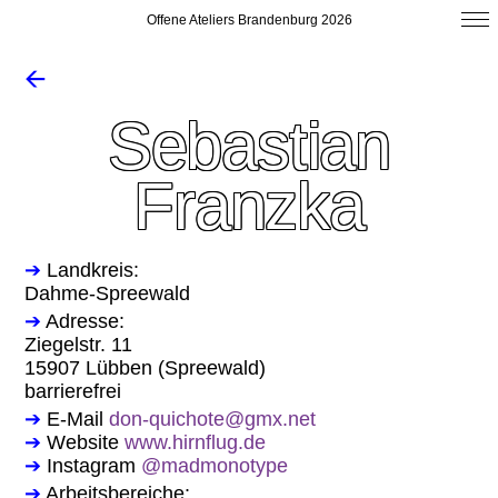
Offene Ateliers Brandenburg 2026
🡨
Sebastian
Franzka
➔
Landkreis:
Dahme-Spreewald
➔
Adresse:
Ziegelstr. 11
15907 Lübben (Spreewald)
barrierefrei
➔
E-Mail
don-quichote@gmx.net
➔
Website
www.hirnflug.de
➔
Instagram
@madmonotype
➔
Arbeitsbereiche: