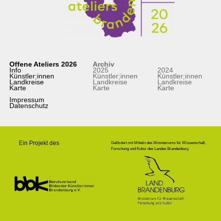
Offene Ateliers 2026
Archiv
Info
2025
2024
Künstler:innen
Künstler:innen
Künstler:innen
Landkreise
Landkreise
Landkreise
Karte
Karte
Karte
Impressum
Datenschutz
Ein Projekt des
Gefördert mit Mitteln des Ministeriums für Wissenschaft,
Forschung und Kultur des Landes Brandenburg