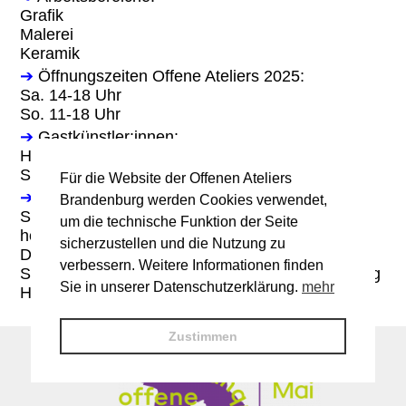
Grafik
Malerei
Keramik
➔
Öffnungszeiten Offene Ateliers 2025:
Sa. 14-18 Uhr
So. 11-18 Uhr
➔
Gastkünstler:innen:
Heidi Schwemer, Grafik, Illustration,
Stempelarbeiten
Für die Website der Offenen Ateliers
➔
Programm:
Brandenburg werden Cookies verwendet,
Sa. 3.5.25: Tonfiguren und Objekte selber
um die technische Funktion der Seite
herstellen, Kaltnadelradierung - Vorführung, eine
sicherzustellen und die Nutzung zu
Druckplatte bearbeiten
verbessern. Weitere Informationen finden
So. 4.5.25: Musik "Improvisationen" von Wolfgang
Sie in unserer Datenschutzerklärung.
mehr
Heisig, Tonfiguren und Objekte selber herstellen
Zustimmen