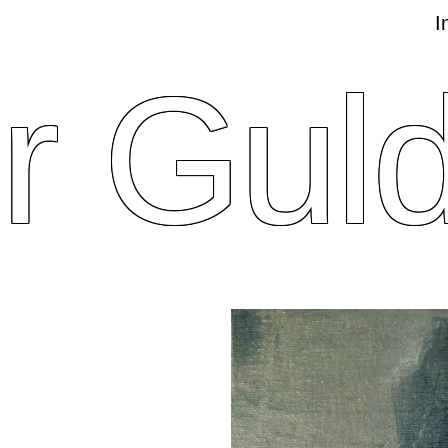
I
r Gul