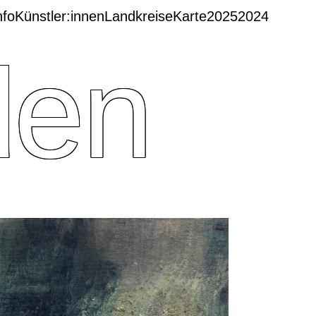
nfo
Künstler:innen
Landkreise
Karte
2025
2024
den