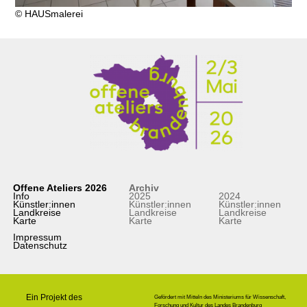
© HAUSmalerei
Offene Ateliers 2026
Archiv
Info
2025
2024
Künstler:innen
Künstler:innen
Künstler:innen
Landkreise
Landkreise
Landkreise
Karte
Karte
Karte
Impressum
Datenschutz
Ein Projekt des
Gefördert mit Mitteln des Ministeriums für Wissenschaft,
Forschung und Kultur des Landes Brandenburg