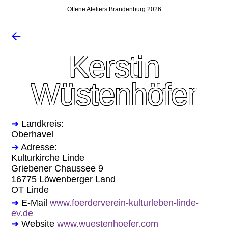
Offene Ateliers Brandenburg 2026
🡨
Kerstin
Wüstenhöfer
➔
Landkreis:
Oberhavel
➔
Adresse:
Kulturkirche Linde
Griebener Chaussee 9
16775 Löwenberger Land
OT Linde
➔
E-Mail
www.foerderverein-kulturleben-linde-
ev.de
➔
Website
www.wuestenhoefer.com