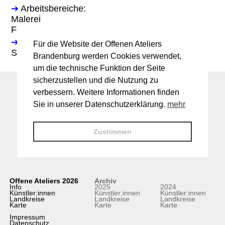
➔
Arbeitsbereiche:
Malerei
Fotografie
➔
Programm:
Für die Website der Offenen Ateliers
Sa. 15 Uhr Vernissage "Traumbewegt"
Brandenburg werden Cookies verwendet,
um die technische Funktion der Seite
sicherzustellen und die Nutzung zu
verbessern. Weitere Informationen finden
Sie in unserer Datenschutzerklärung.
mehr
Zustimmen
Offene Ateliers 2026
Archiv
Info
2025
2024
Künstler:innen
Künstler:innen
Künstler:innen
Landkreise
Landkreise
Landkreise
Karte
Karte
Karte
Impressum
Datenschutz