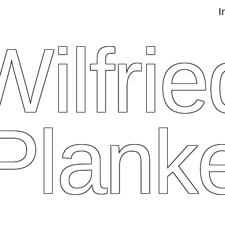
I
Wilfrie
Plank