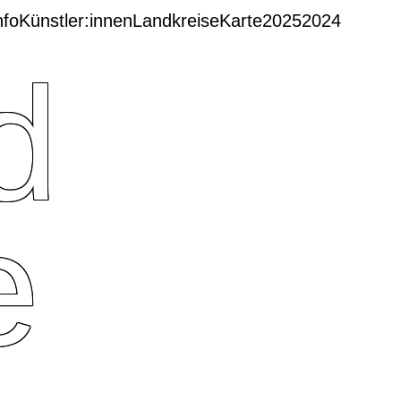
nfo
Künstler:innen
Landkreise
Karte
2025
2024
d
e