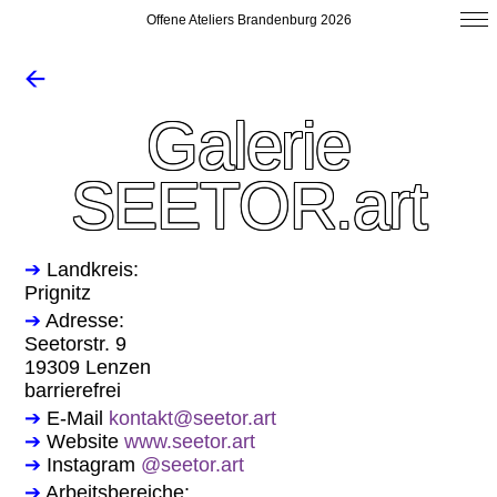
Offene Ateliers Brandenburg 2026
🡨
Galerie
SEETOR.art
➔
Landkreis:
Prignitz
➔
Adresse:
Seetorstr. 9
19309 Lenzen
barrierefrei
➔
E-Mail
kontakt@seetor.art
➔
Website
www.seetor.art
➔
Instagram
@seetor.art
➔
Arbeitsbereiche: