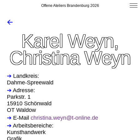
Offene Ateliers Brandenburg 2026
🡨
Karel Weyn,
Christina Weyn
➔
Landkreis:
Dahme-Spreewald
➔
Adresse:
Parkstr. 1
15910 Schönwald
OT Waldow
➔
E-Mail
christina.weyn@t-online.de
➔
Arbeitsbereiche:
Kunsthandwerk
Grafik