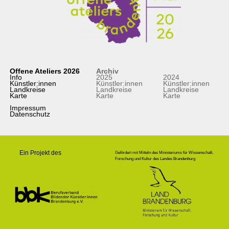
Offene Ateliers 2026
Archiv
Info
2025
2024
Künstler:innen
Künstler:innen
Künstler:innen
Landkreise
Landkreise
Landkreise
Karte
Karte
Karte
Impressum
Datenschutz
Ein Projekt des
Gefördert mit Mitteln des Ministeriums für Wissenschaft,
Forschung und Kultur des Landes Brandenburg