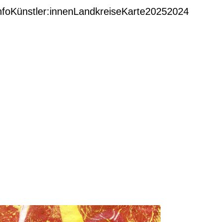
nfo
Künstler:innen
Landkreise
Karte
2025
2024