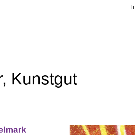
I
r, Kunstgut
elmark