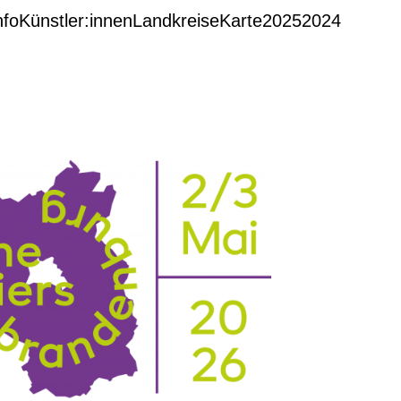
nfo
Künstler:innen
Landkreise
Karte
2025
2024