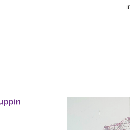
I
Ruppin