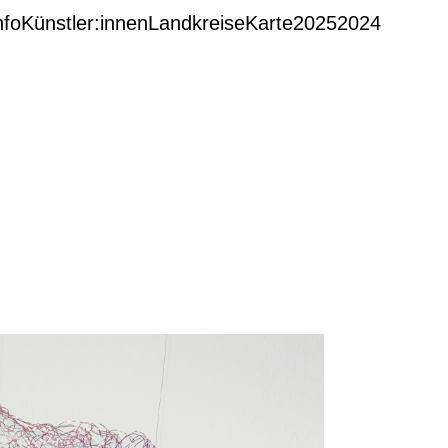
nfo
Künstler:innen
Landkreise
Karte
2025
2024