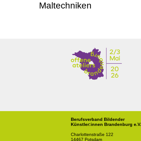
Maltechniken
Berufsverband Bildender
Künstler:innen Brandenburg e.V
Charlottenstraße 122
14467 Potsdam