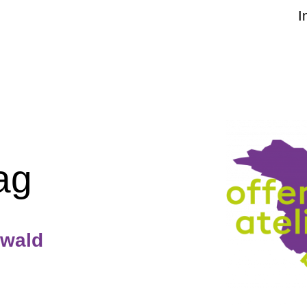
I
ag
ewald