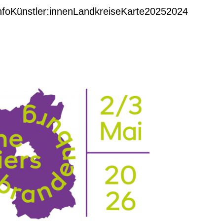
nfo
Künstler:innen
Landkreise
Karte
2025
2024