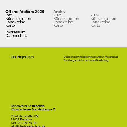
Offene Ateliers 2026
Archiv
Info
2025
2024
Künstler:innen
Künstler:innen
Künstler:innen
Landkreise
Landkreise
Landkreise
Karte
Karte
Karte
Impressum
Datenschutz
Ein Projekt des
Gefördert mit Mitteln des Ministeriums für Wissenschaft,
Forschung und Kultur des Landes Brandenburg
Berufsverband Bildender
Künstler:innen Brandenburg e.V.
Charlottenstraße 122
14467 Potsdam
+49 331 270 65 38
info@bbk-brandenburg.de