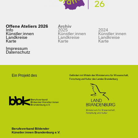
Offene Ateliers 2026
Archiv
Info
2025
2024
Künstler:innen
Künstler:innen
Künstler:innen
Landkreise
Landkreise
Landkreise
Karte
Karte
Karte
Impressum
Datenschutz
Ein Projekt des
Gefördert mit Mitteln des Ministeriums für Wissenschaft,
Forschung und Kultur des Landes Brandenburg
Berufsverband Bildender
Künstler:innen Brandenburg e.V.