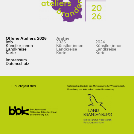
Offene Ateliers 2026
Archiv
Info
2025
2024
Künstler:innen
Künstler:innen
Künstler:innen
Landkreise
Landkreise
Landkreise
Karte
Karte
Karte
Impressum
Datenschutz
Ein Projekt des
Gefördert mit Mitteln des Ministeriums für Wissenschaft,
Forschung und Kultur des Landes Brandenburg