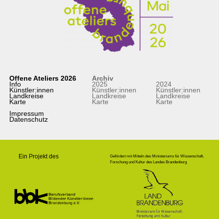
Offene Ateliers 2026
Archiv
Info
2025
2024
Künstler:innen
Künstler:innen
Künstler:innen
Landkreise
Landkreise
Landkreise
Karte
Karte
Karte
Impressum
Datenschutz
Ein Projekt des
Gefördert mit Mitteln des Ministeriums für Wissenschaft,
Forschung und Kultur des Landes Brandenburg