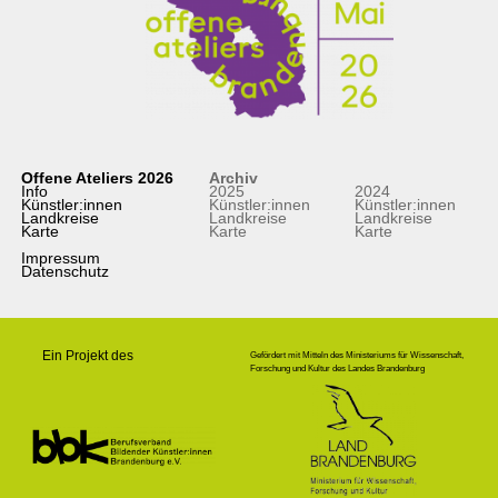
Offene Ateliers 2026
Archiv
Info
2025
2024
Künstler:innen
Künstler:innen
Künstler:innen
Landkreise
Landkreise
Landkreise
Karte
Karte
Karte
Impressum
Datenschutz
Ein Projekt des
Gefördert mit Mitteln des Ministeriums für Wissenschaft,
Forschung und Kultur des Landes Brandenburg