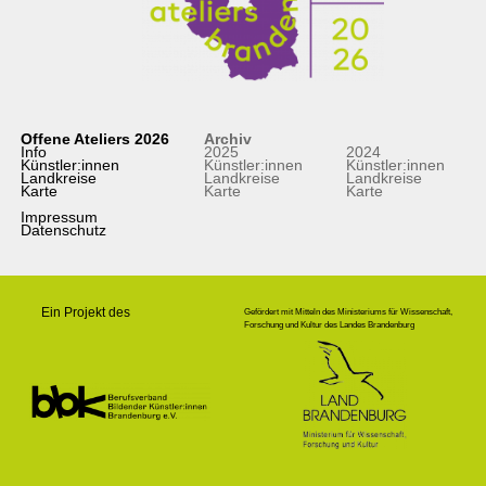
Offene Ateliers 2026
Archiv
Info
2025
2024
Künstler:innen
Künstler:innen
Künstler:innen
Landkreise
Landkreise
Landkreise
Karte
Karte
Karte
Impressum
Datenschutz
Ein Projekt des
Gefördert mit Mitteln des Ministeriums für Wissenschaft,
Forschung und Kultur des Landes Brandenburg