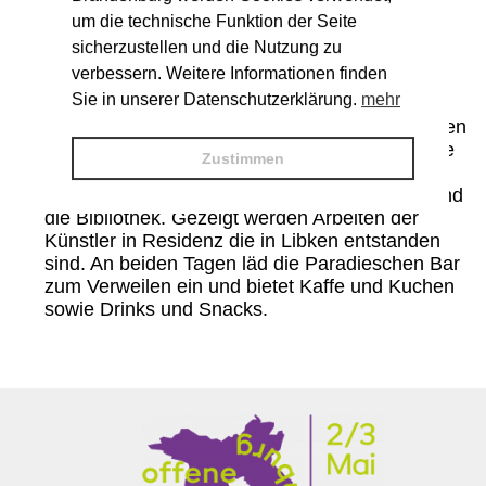
Gastkünstler:innen
um die technische Funktion der Seite
Fred Hüning (Fotografie)
sicherzustellen und die Nutzung zu
verbessern. Weitere Informationen finden
Sie in unserer Datenschutzerklärung.
mehr
Programm
Sa 2.5. 16 Uhr & So.3.5. 14 Uhr Vortrag: Karsten
Klaußner "Schrauben als Verbindungselemente
Zustimmen
der modernen Welt"
Libken öffnet seine Ateliers und Werkstätten und
die Bibliothek. Gezeigt werden Arbeiten der
Künstler in Residenz die in Libken entstanden
sind. An beiden Tagen läd die Paradieschen Bar
zum Verweilen ein und bietet Kaffe und Kuchen
sowie Drinks und Snacks.