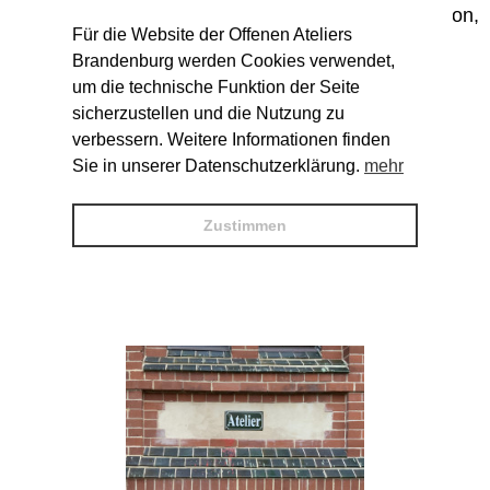
KOLLEKTIV LOST (Raum- und Soundinstallation,
Für die Website der Offenen Ateliers
Produktdesign)
Brandenburg werden Cookies verwendet,
um die technische Funktion der Seite
Programm
sicherzustellen und die Nutzung zu
SA: Atelier Poppe auf dem Gelände des
verbessern. Weitere Informationen finden
ehemaligen Frauensanatoriums der Heilstätten
Sie in unserer Datenschutzerklärung.
mehr
Pop-Up Café und Kunstladen
SO: Atelier Poppe auf dem Gelände des
ehemaligen Frauensanatoriums der Heilstätten
Zustimmen
Pop-Up Café und Kunstladen
Ab 14.00 Uhr: Flohmarkt