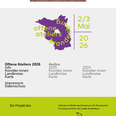
Offene Ateliers 2026
Archiv
Info
2025
2024
Künstler:innen
Künstler:innen
Künstler:innen
Landkreise
Landkreise
Landkreise
Karte
Karte
Karte
Impressum
Datenschutz
Ein Projekt des
Gefördert mit Mitteln des Ministeriums für Wissenschaft,
Forschung und Kultur des Landes Brandenburg