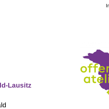
I
e
d-Lausitz
ld