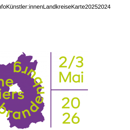
nfo
Künstler:innen
Landkreise
Karte
2025
2024