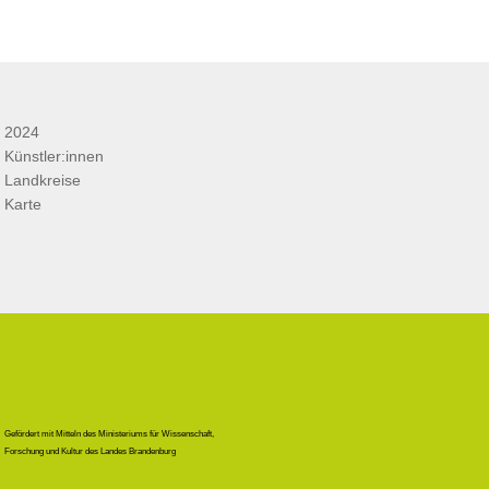
2024
Künstler:innen
Landkreise
Karte
Gefördert mit Mitteln des Ministeriums für Wissenschaft,
Forschung und Kultur des Landes Brandenburg