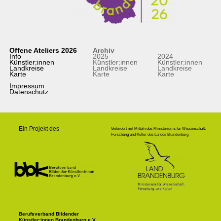
Offene Ateliers 2026
Archiv
Info
2025
2024
Künstler:innen
Künstler:innen
Künstler:innen
Landkreise
Landkreise
Landkreise
Karte
Karte
Karte
Impressum
Datenschutz
Ein Projekt des
Gefördert mit Mitteln des Ministeriums für Wissenschaft,
Forschung und Kultur des Landes Brandenburg
Berufsverband Bildender
Künstler:innen Brandenburg e.V.