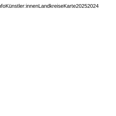
nfo
Künstler:innen
Landkreise
Karte
2025
2024