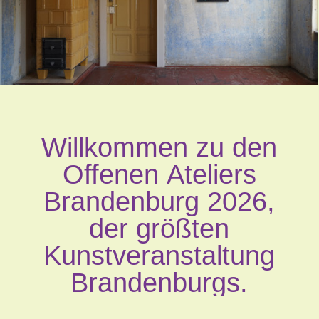
Willkommen
zu
den
Offenen
Ateliers
Brandenburg
2026,
der
größten
Kunstveranstaltung
Brandenburgs.