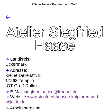
Offene Ateliers Brandenburg 2026
🡨
Atelier Siegfried
Haase
➔
Landkreis:
Uckermark
➔
Adresse:
Kleine Dellenstr. 9
17268 Templin
(OT Groß Dölln)
➔
E-Mail
siegfried.haase@freenet.de
➔
Website
www.siegfried-haase-skulpturen-und-
objekte.de
➔
Arbeitsbereiche: