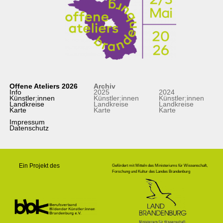
Offene Ateliers 2026
Archiv
Info
2025
2024
Künstler:innen
Künstler:innen
Künstler:innen
Landkreise
Landkreise
Landkreise
Karte
Karte
Karte
Impressum
Datenschutz
Ein Projekt des
Gefördert mit Mitteln des Ministeriums für Wissenschaft,
Forschung und Kultur des Landes Brandenburg