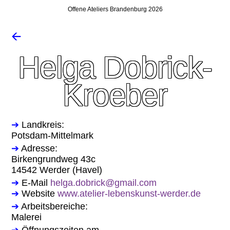
Offene Ateliers Brandenburg 2026
🡨
Helga Dobrick-
Kroeber
➔
Landkreis:
Potsdam-Mittelmark
➔
Adresse:
Birkengrundweg 43c
14542 Werder (Havel)
➔
E-Mail
helga.dobrick@gmail.com
➔
Website
www.atelier-lebenskunst-werder.de
➔
Arbeitsbereiche:
Malerei
➔
Öffnungszeiten am