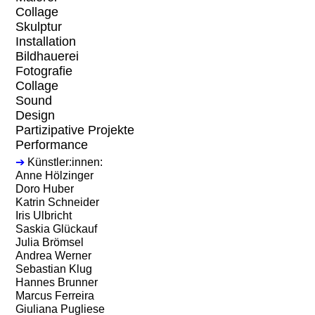
Collage
Skulptur
Installation
Bildhauerei
Fotografie
Collage
Sound
Design
Partizipative Projekte
Performance
➔
Künstler:innen:
Anne Hölzinger
Doro Huber
Katrin Schneider
Iris Ulbricht
Saskia Glückauf
Julia Brömsel
Andrea Werner
Sebastian Klug
Hannes Brunner
Marcus Ferreira
Giuliana Pugliese