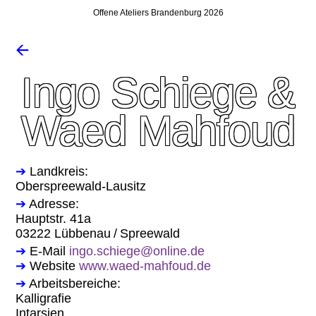
Offene Ateliers Brandenburg 2026
🡨
Ingo Schiege &
Waed Mahfoud
➔
Landkreis:
Oberspreewald-Lausitz
➔
Adresse:
Hauptstr. 41a
03222 Lübbenau / Spreewald
➔
E-Mail
ingo.schiege@online.de
➔
Website
www.waed-mahfoud.de
➔
Arbeitsbereiche:
Kalligrafie
Intarsien