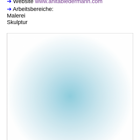
➔
Website
www.anitabiedermann.com
➔
Arbeitsbereiche:
Malerei
Skulptur