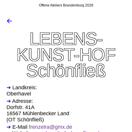
Offene Ateliers Brandenburg 2026
🡨
LEBENS-
KUNST-HOF
Schönfließ
➔
Landkreis:
Oberhavel
➔
Adresse:
Dorfstr. 41A
16567 Mühlenbecker Land
(OT Schönfließ)
➔
E-Mail
frenzelra@gmx.de