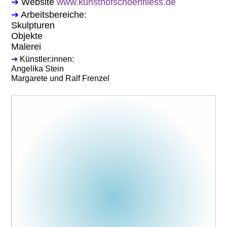
➔
Website
www.kunsthofschoenfliess.de
➔
Arbeitsbereiche:
Skulpturen
Objekte
Malerei
➔
Künstler:innen:
Angelika Stein
Margarete und Ralf Frenzel