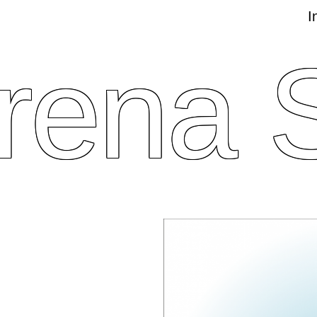
I
rena S