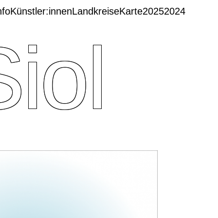
nfo
Künstler:innen
Landkreise
Karte
2025
2024
iol