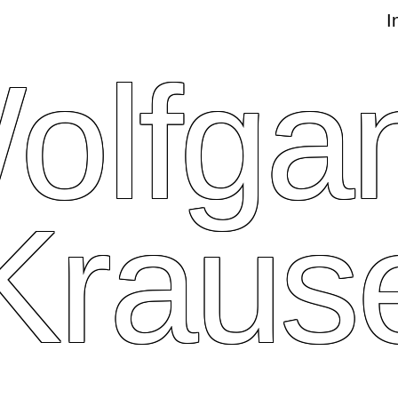
I
olfga
Kraus