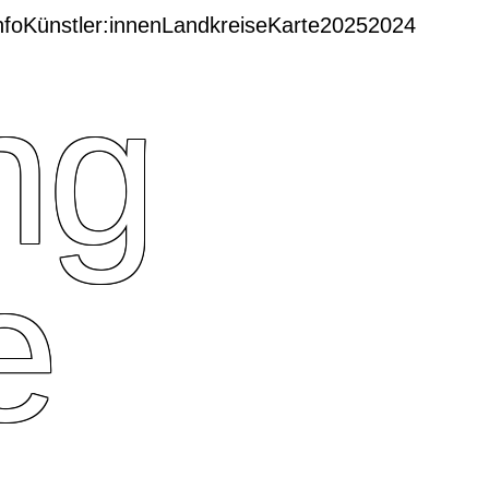
nfo
Künstler:innen
Landkreise
Karte
2025
2024
ng
e