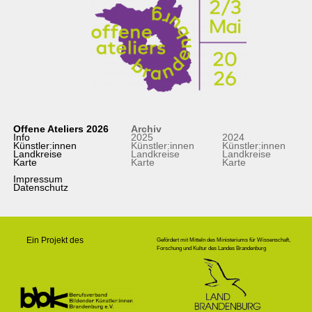
Offene Ateliers 2026
Archiv
Info
2025
2024
Künstler:innen
Künstler:innen
Künstler:innen
Landkreise
Landkreise
Landkreise
Karte
Karte
Karte
Impressum
Datenschutz
Ein Projekt des
Gefördert mit Mitteln des Ministeriums für Wissenschaft,
Forschung und Kultur des Landes Brandenburg