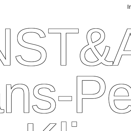
I
NST&
ns-Pe