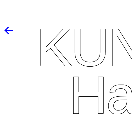
KU
🡨
Ha