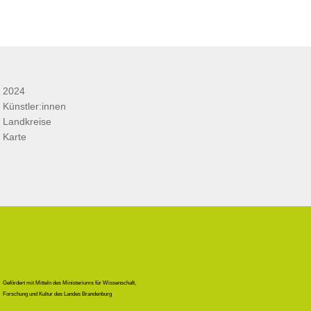
2024
Künstler:innen
Landkreise
Karte
Gefördert mit Mitteln des Ministeriums für Wissenschaft,
Forschung und Kultur des Landes Brandenburg