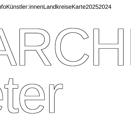
nfo
Künstler:innen
Landkreise
Karte
2025
2024
ARCH
ter