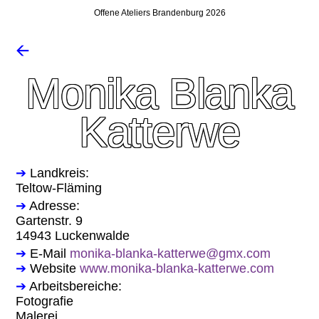
Offene Ateliers Brandenburg 2026
🡨
Monika Blanka
Katterwe
➔
Landkreis:
Teltow-Fläming
➔
Adresse:
Gartenstr. 9
14943 Luckenwalde
➔
E-Mail
monika-blanka-katterwe@gmx.com
➔
Website
www.monika-blanka-katterwe.com
➔
Arbeitsbereiche:
Fotografie
Malerei