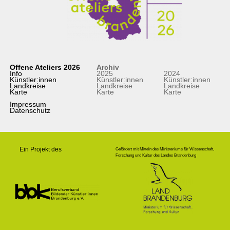
Offene Ateliers 2026
Archiv
Info
2025
2024
Künstler:innen
Künstler:innen
Künstler:innen
Landkreise
Landkreise
Landkreise
Karte
Karte
Karte
Impressum
Datenschutz
Ein Projekt des
Gefördert mit Mitteln des Ministeriums für Wissenschaft,
Forschung und Kultur des Landes Brandenburg