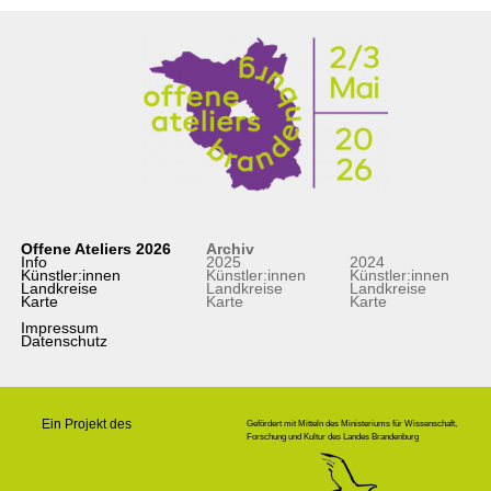
Offene Ateliers 2026
Archiv
Info
2025
2024
Künstler:innen
Künstler:innen
Künstler:innen
Landkreise
Landkreise
Landkreise
Karte
Karte
Karte
Impressum
Datenschutz
Ein Projekt des
Gefördert mit Mitteln des Ministeriums für Wissenschaft,
Forschung und Kultur des Landes Brandenburg