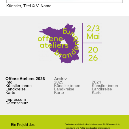
Künstler, Titel © V. Name
Offene Ateliers 2026
Archiv
Info
2025
2024
Künstler:innen
Künstler:innen
Künstler:innen
Landkreise
Landkreise
Landkreise
Karte
Karte
Karte
Impressum
Datenschutz
Ein Projekt des
Gefördert mit Mitteln des Ministeriums für Wissenschaft,
Forschung und Kultur des Landes Brandenburg