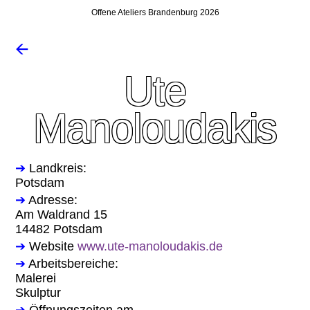
Offene Ateliers Brandenburg 2026
🡨
Ute
Manoloudakis
➔
Landkreis:
Potsdam
➔
Adresse:
Am Waldrand 15
14482 Potsdam
➔
Website
www.ute-manoloudakis.de
➔
Arbeitsbereiche:
Malerei
Skulptur
➔
Öffnungszeiten am